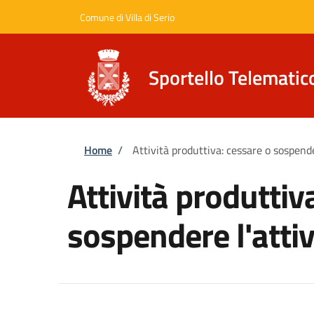
Salta al contenuto principale
Skip to footer content
Comune di Villa di Serio
Sportello Telematic
Briciole di pane
Home
/
Attività produttiva: cessare o sospende
Attività produttiv
sospendere l'attiv