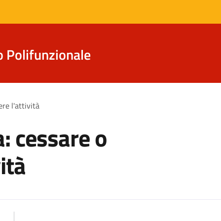
o Polifunzionale
re l'attività
a: cessare o
ità