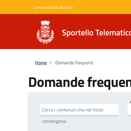
Salta al contenuto principale
Skip to footer content
Comune di Villa di Serio
Sportello Telematic
Briciole di pane
Home
/
Domande frequenti
Domande frequen
Cerca i contenuti che nel titolo
contengono: