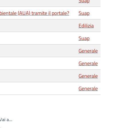
Suap
ientale (AUA) tramite il portale?
Suap
Edilizia
Suap
Generale
Generale
Generale
Generale
Write the page number you want to go to
Vai a…