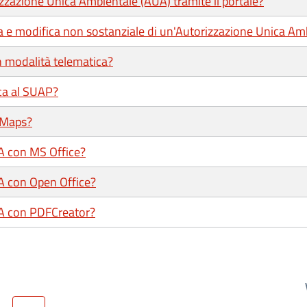
zzazione Unica Ambientale (AUA) tramite il portale?
a e modifica non sostanziale di un'Autorizzazione Unica Amb
in modalità telematica?
ca al SUAP?
 Maps?
/A con MS Office?
/A con Open Office?
/A con PDFCreator?