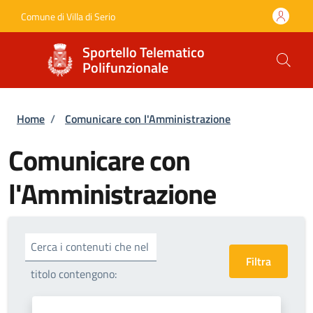
Salta al contenuto principale
Skip to footer content
Comune di Villa di Serio
Sportello Telematico
Polifunzionale
Briciole di pane
Home
/
Comunicare con l'Amministrazione
Comunicare con
l'Amministrazione
Cerca i contenuti che nel
titolo contengono: