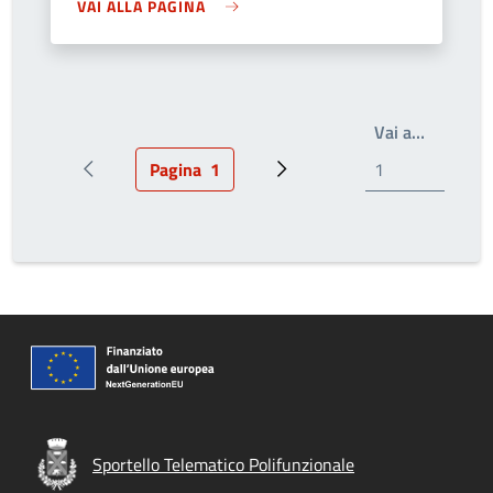
VAI ALLA PAGINA
Write th
Vai a…
Pagina
1
Pagina precedente
Pagina attuale
Prossima pagina
Sportello Telematico Polifunzionale