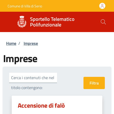
Salta al contenuto principale
Skip to footer content
Comune di Villa di Serio
Sportello Telematico
Polifunzionale
Briciole di pane
Home
/
Imprese
Imprese
Cerca i contenuti che nel
titolo contengono:
Accensione di falò