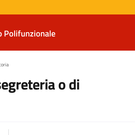
o Polifunzionale
toria
segreteria o di