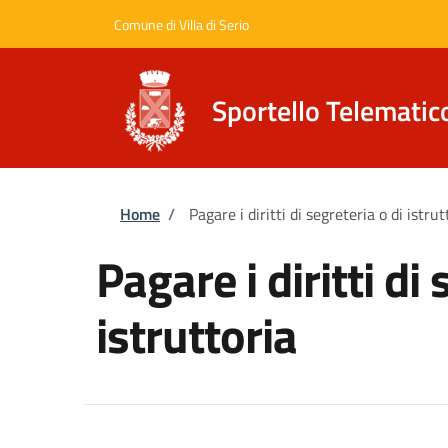
Salta al contenuto principale
Skip to footer content
Comune di Villa di Serio
Sportello Telematic
Briciole di pane
Home
/
Pagare i diritti di segreteria o di istrut
Pagare i diritti di 
istruttoria